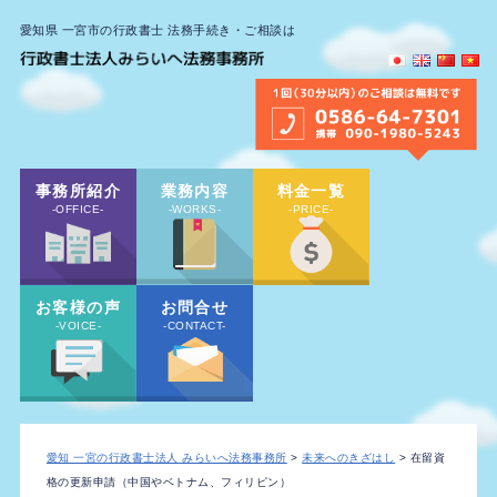
愛知県 一宮市の行政書士 法務手続き・ご相談は
事務所紹介
業務内容
料金一覧
-OFFICE-
-WORKS-
-PRICE-
お客様の声
お問合せ
-VOICE-
-CONTACT-
愛知 一宮の行政書士法人 みらいへ法務事務所
>
未来へのきざはし
> 在留資
格の更新申請（中国やベトナム、フィリピン）