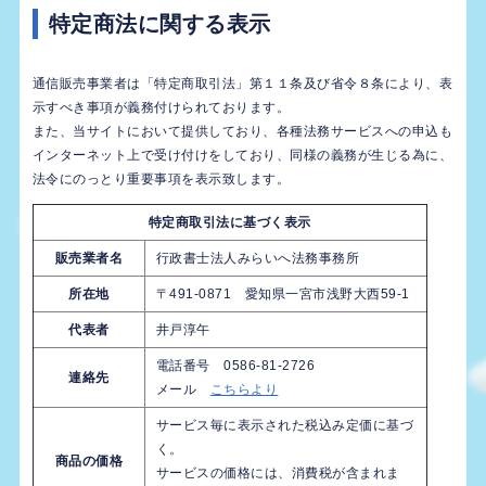
特定商法に関する表示
通信販売事業者は「特定商取引法」第１１条及び省令８条により、表
示すべき事項が義務付けられております。
また、当サイトにおいて提供しており、各種法務サービスへの申込も
インターネット上で受け付けをしており、同様の義務が生じる為に、
法令にのっとり重要事項を表示致します。
特定商取引法に基づく表示
販売業者名
行政書士法人みらいへ法務事務所
所在地
〒491-0871 愛知県一宮市浅野大西59-1
代表者
井戸淳午
電話番号 0586-81-2726
連絡先
メール
こちらより
サービス毎に表示された税込み定価に基づ
く。
商品の価格
サービスの価格には、消費税が含まれま