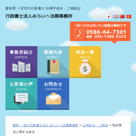
愛知県 一宮市の行政書士 法務手続き・ご相談は
事務所紹介
業務内容
料金一覧
-OFFICE-
-WORKS-
-PRICE-
お客様の声
お問合せ
-VOICE-
-CONTACT-
愛知 一宮の行政書士法人 みらいへ法務事務所
>
お問合せ・ご相談
> 特定商
法に関する表示