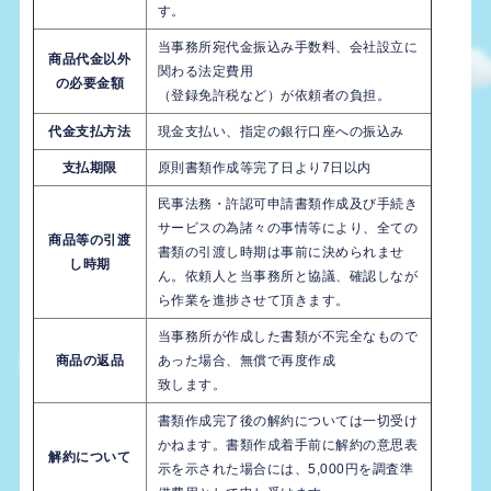
す。
当事務所宛代金振込み手数料、会社設立に
商品代金以外
関わる法定費用
の必要金額
（登録免許税など）が依頼者の負担。
代金支払方法
現金支払い、指定の銀行口座への振込み
支払期限
原則書類作成等完了日より7日以内
民事法務・許認可申請書類作成及び手続き
サービスの為諸々の事情等により、全ての
商品等の引渡
書類の引渡し時期は事前に決められませ
し時期
ん。依頼人と当事務所と協議、確認しなが
ら作業を進捗させて頂きます。
当事務所が作成した書類が不完全なもので
商品の返品
あった場合、無償で再度作成
致します。
書類作成完了後の解約については一切受け
かねます。書類作成着手前に解約の意思表
解約について
示を示された場合には、5,000円を調査準