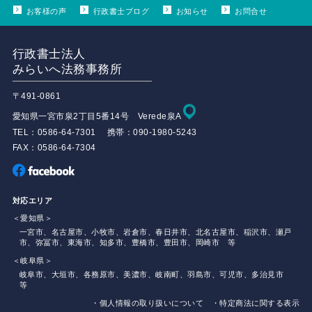
お客様の声
行政書士ブログ
お知らせ
お問合せ
行政書士法人
みらいへ法務事務所
〒491-0861
愛知県一宮市泉2丁目5番14号 Verede泉A
TEL：0586-64-7301 携帯：090-1980-5243
FAX：0586-64-7304
対応エリア
＜愛知県＞
一宮市、名古屋市、小牧市、岩倉市、春日井市、北名古屋市、稲沢市、瀬戸
市、弥冨市、東海市、知多市、豊橋市、豊田市、岡崎市 等
＜岐阜県＞
岐阜市、大垣市、各務原市、美濃市、岐南町、羽島市、可児市、多治見市
等
・個人情報の取り扱いについて
・特定商法に関する表示