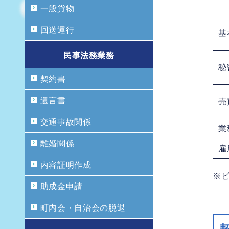
一般貨物
回送運行
基
民事法務業務
秘
契約書
遺言書
売
交通事故関係
業
離婚関係
雇
内容証明作成
※
助成金申請
町内会・自治会の脱退