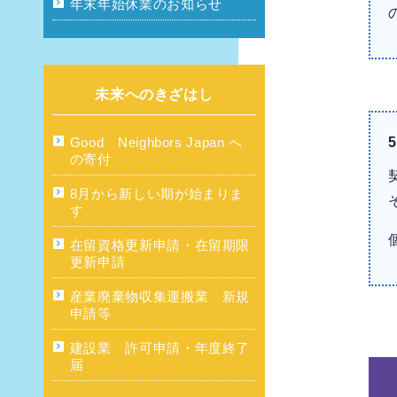
年末年始休業のお知らせ
未来へのきざはし
Good Neighbors Japan へ
5
の寄付
8月から新しい期が始まりま
す
在留資格更新申請・在留期限
更新申請
産業廃棄物収集運搬業 新規
申請等
建設業 許可申請・年度終了
届