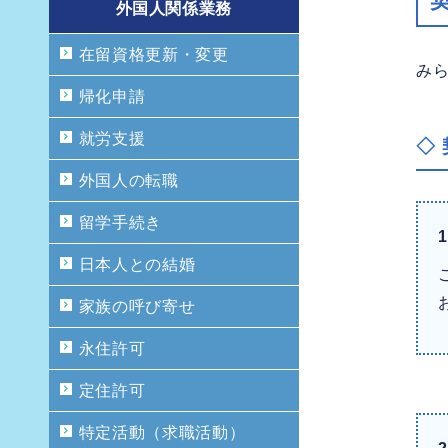
外国人関係業務
在留資格更新・変更
み
帰化申請
就労支援
◇
外国人の転職
留学手続き
1
日本人との結婚
家族の呼び寄せ
永住許可
定住許可
特定活動（求職活動）