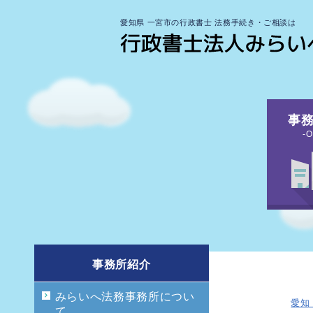
愛知県 一宮市の行政書士 法務手続き・ご相談は
事
-O
事務所紹介
みらいへ法務事務所につい
愛知
て