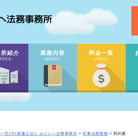
務所紹介
業務内容
料金一覧
FFICE-
-WORKS-
-PRICE-
 一宮の行政書士法人 みらいへ法務事務所
>
民事法務業務
> 契約書