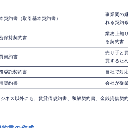
事業間の
本契約書（取引基本契約書）
れる契約
業務上知
密保持契約書
る契約書
売り手と
買契約書
買するた
務委託契約書
自社で対
用契約書
会社が従
ビジネス以外にも、賃貸借規約書、和解契約書、金銭貸借契