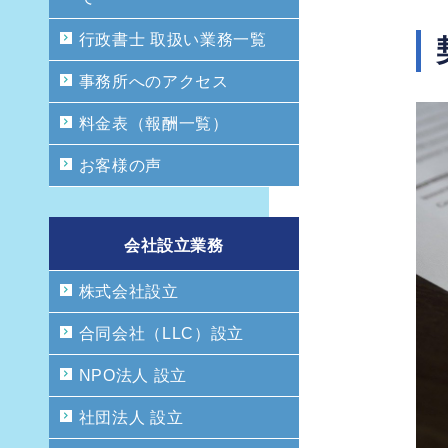
行政書士 取扱い業務一覧
事務所へのアクセス
料金表（報酬一覧）
お客様の声
会社設立業務
株式会社設立
合同会社（LLC）設立
NPO法人 設立
社団法人 設立