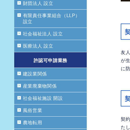
財団法人 設立
有限責任事業組合（LLP）
設立
社会福祉法人 設立
医療法人 設立
友
許認可申請業務
が
に
建設業関係
産業廃棄物関係
社会福祉施設 開設
風俗営業
契
農地転用
た