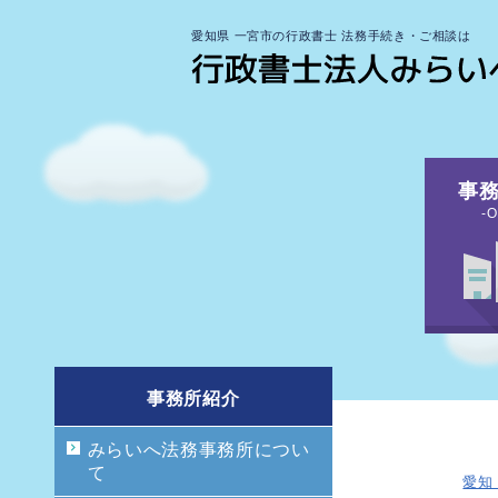
愛知県 一宮市の行政書士 法務手続き・ご相談は
事
-O
事務所紹介
みらいへ法務事務所につい
て
愛知