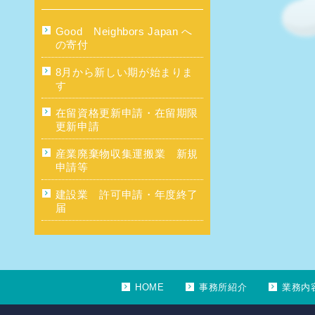
Good Neighbors Japan へ
の寄付
8月から新しい期が始まりま
す
在留資格更新申請・在留期限
更新申請
産業廃棄物収集運搬業 新規
申請等
建設業 許可申請・年度終了
届
HOME
事務所紹介
業務内