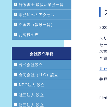
行政書士 取扱い業務一覧
事務所へのアクセス
料金表（報酬一覧）
202
お客様の声
ス
セ
名
会社設立業務
き
株式会社設立
井戸
合同会社（LLC）設立
井
NPO法人 設立
社団法人 設立
file
財団法人 設立