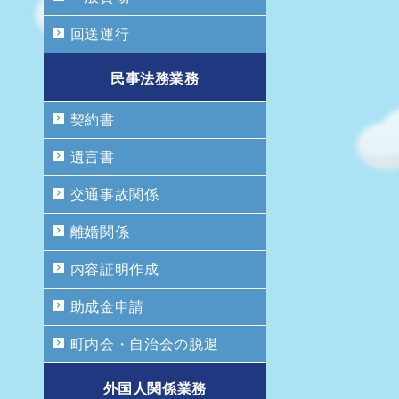
回送運行
民事法務業務
契約書
遺言書
交通事故関係
離婚関係
内容証明作成
助成金申請
町内会・自治会の脱退
外国人関係業務