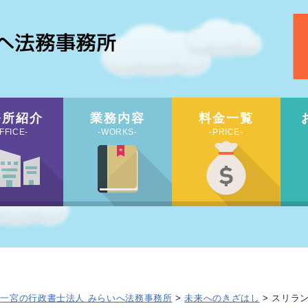
務所紹介
業務内容
料金一覧
FFICE-
-WORKS-
-PRICE-
 一宮の行政書士法人 みらいへ法務事務所
>
未来へのきざはし
> スリラ