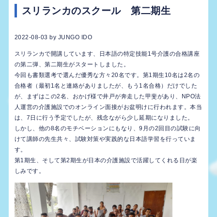
スリランカのスクール 第二期生
2022-08-03
by
JUNGO IDO
スリランカで開講しています、日本語の特定技能1号介護の合格講座
の第二弾、第二期生がスタートしました。
今回も書類選考で選んだ優秀な方々20名です。第1期生10名は2名の
合格者（最初1名と連絡がありましたが、もう1名合格）だけでした
が、まずはこの2名、おかげ様で井戸が奔走した甲斐があり、NPO法
人運営の介護施設でのオンライン面接がお盆明けに行われます。本当
は、7日に行う予定でしたが、残念ながら少し延期になりました。
しかし、他の8名のモチベーションにもなり、9月の2回目の試験に向
けて講師の先生共々、試験対策や実践的な日本語学習を行っていま
す。
第1期生、そして第2期生が日本の介護施設で活躍してくれる日が楽
しみです。