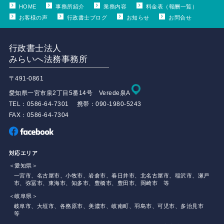
HOME
事務所紹介
業務内容
料金表（報酬一覧）
お客様の声
行政書士ブログ
お知らせ
お問合せ
行政書士法人
みらいへ法務事務所
〒491-0861
愛知県一宮市泉2丁目5番14号 Verede泉A
TEL：0586-64-7301 携帯：090-1980-5243
FAX：0586-64-7304
対応エリア
＜愛知県＞
一宮市、名古屋市、小牧市、岩倉市、春日井市、北名古屋市、稲沢市、瀬戸
市、弥冨市、東海市、知多市、豊橋市、豊田市、岡崎市 等
＜岐阜県＞
岐阜市、大垣市、各務原市、美濃市、岐南町、羽島市、可児市、多治見市
等