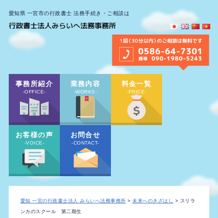
愛知県 一宮市の行政書士 法務手続き・ご相談は
事務所紹介
業務内容
料金一覧
-OFFICE-
-WORKS-
-PRICE-
お客様の声
お問合せ
-VOICE-
-CONTACT-
愛知 一宮の行政書士法人 みらいへ法務事務所
>
未来へのきざはし
> スリラ
ンカのスクール 第二期生