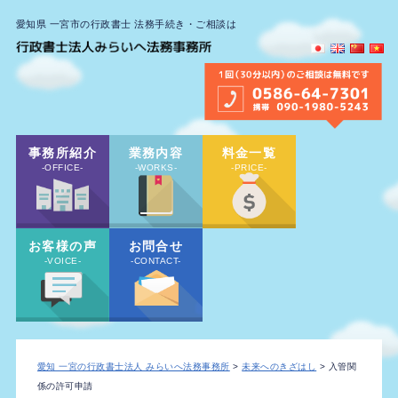
愛知県 一宮市の行政書士 法務手続き・ご相談は
事務所紹介
業務内容
料金一覧
-OFFICE-
-WORKS-
-PRICE-
お客様の声
お問合せ
-VOICE-
-CONTACT-
愛知 一宮の行政書士法人 みらいへ法務事務所
>
未来へのきざはし
> 入管関
係の許可申請