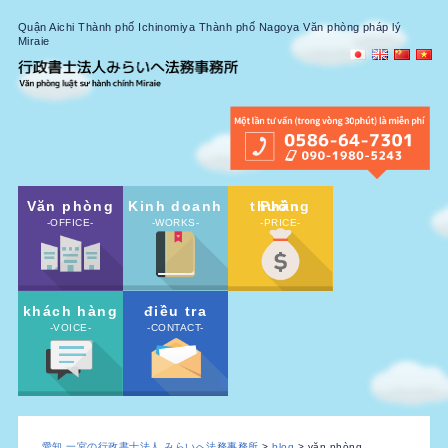
Quận Aichi Thành phố Ichinomiya Thành phố Nagoya Văn phòng pháp lý
Miraie
Văn phòng
Kinh doanh
Phần thưởng
-OFFICE-
-WORKS-
-PRICE-
khách hàng
điều tra
-VOICE-
-CONTACT-
愛知 一宮の行政書士法人 みらいへ法務事務所
>
blog
> văn phòng