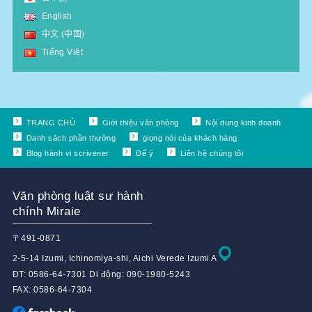
English
中文 (中国)
Tiếng Việt
TRANG CHỦ
Giới thiệu văn phòng
Nội dung kinh doanh
Danh sách phần thưởng
giọng nói của khách hàng
Blog hành vi scrivener
Để ý
Liên hệ chúng tôi
Văn phòng luật sư hành
chính Miraie
〒491-0871
2-5-14 Izumi, Ichinomiya-shi, Aichi Verede Izumi A
ĐT: 0586-64-7301 Di động: 090-1980-5243
FAX: 0586-64-7304