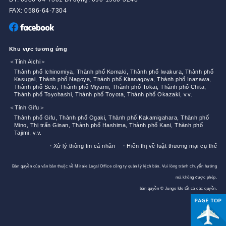
FAX: 0586-64-7304
Khu vực tương ứng
＜Tỉnh Aichi＞
Thành phố Ichinomiya, Thành phố Komaki, Thành phố Iwakura, Thành phố
Kasugai, Thành phố Nagoya, Thành phố Kitanagoya, Thành phố Inazawa,
Thành phố Seto, Thành phố Miyami, Thành phố Tokai, Thành phố Chita,
Thành phố Toyohashi, Thành phố Toyota, Thành phố Okazaki, v.v.
＜Tỉnh Gifu＞
Thành phố Gifu, Thành phố Ogaki, Thành phố Kakamigahara, Thành phố
Mino, Thị trấn Ginan, Thành phố Hashima, Thành phố Kani, Thành phố
Tajimi, v.v.
・Xử lý thông tin cá nhân
・Hiển thị về luật thương mại cụ thể
Bản quyền của văn bản thuộc về Miraie Legal Office công ty quản lý kịch bản. Vui lòng tránh chuyển hướng
mà không được phép.
bản quyền © Jungo Ido tất cả các quyền.