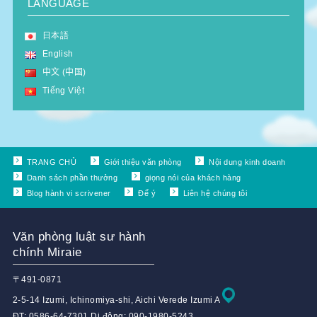
LANGUAGE
日本語
English
中文 (中国)
Tiếng Việt
TRANG CHỦ
Giới thiệu văn phòng
Nội dung kinh doanh
Danh sách phần thưởng
giọng nói của khách hàng
Blog hành vi scrivener
Để ý
Liên hệ chúng tôi
Văn phòng luật sư hành
chính Miraie
〒491-0871
2-5-14 Izumi, Ichinomiya-shi, Aichi Verede Izumi A
ĐT: 0586-64-7301 Di động: 090-1980-5243