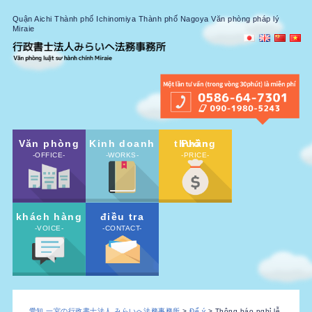
Quận Aichi Thành phố Ichinomiya Thành phố Nagoya Văn phòng pháp lý
Miraie
Văn phòng
Kinh doanh
Phần thưởng
-OFFICE-
-WORKS-
-PRICE-
khách hàng
điều tra
-VOICE-
-CONTACT-
愛知 一宮の行政書士法人 みらいへ法務事務所
>
Để ý
> Thông báo nghỉ lễ