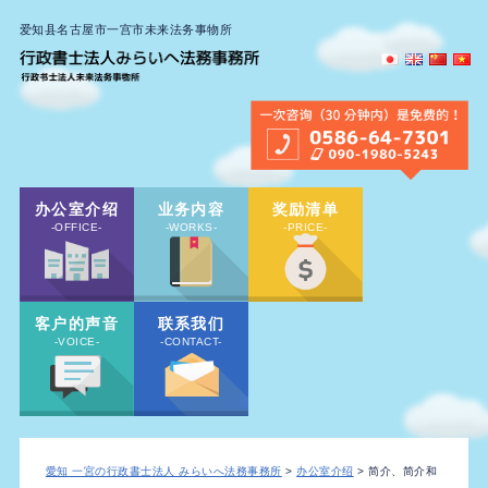
爱知县名古屋市一宫市未来法务事物所
办公室介绍
业务内容
奖励清单
-OFFICE-
-WORKS-
-PRICE-
客户的声音
联系我们
-VOICE-
-CONTACT-
愛知 一宮の行政書士法人 みらいへ法務事務所
>
办公室介绍
> 简介、简介和