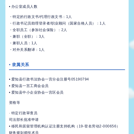
• 办公室成员人数
・特定的行政文书/代理行政文书：1人
・行政书记员助理登录者/职业顾问（国家合格人员）：1人
・全职员工（参加社会保险）：2人
・兼职（全职）：3人
・兼职人员：1人
・对外关系翻译：1人
• 隶属关系
• 爱知县行政书法协会一宫分会注册号05190794
• 爱知县一宫工商会会员
• 爱知县中小企业协会一宫区会员
资格等
· 特定行政审查员
司法部长批准申请
• 移民和居留管理机构认证注册支持机构（19-登名劳动2-000656）
财务规划师技术员