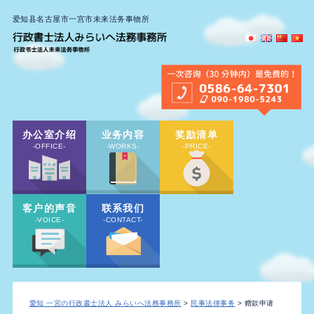
爱知县名古屋市一宫市未来法务事物所
办公室介绍
业务内容
奖励清单
-OFFICE-
-WORKS-
-PRICE-
客户的声音
联系我们
-VOICE-
-CONTACT-
愛知 一宮の行政書士法人 みらいへ法務事務所
>
民事法律事务
> 赠款申请