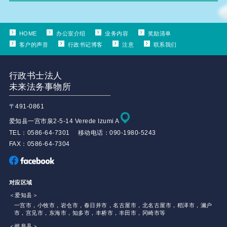
HOME
办公室介绍
业务内容
奖励清单
客户的声音
行政书记博客
注意
联系我们
行政书士法人
未来法务事物所
〒491-0861
爱知县一宫市泉2-5-14 Verede Izumi A
TEL：0586-64-7301 移动电话：090-1980-5243
FAX：0586-64-7304
对应区域
＜爱知县＞
一宫市，小牧市，岩仓市，春日井市，名古屋市，北名古屋市，稻泽市，濑户
市，宫见市，东海市，知多市，丰桥市，丰田市，冈崎市等
＜岐阜县＞