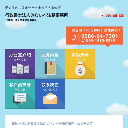
爱知县名古屋市一宫市未来法务事物所
办公室介绍
业务内容
奖励清单
-OFFICE-
-WORKS-
-PRICE-
客户的声音
联系我们
-VOICE-
-CONTACT-
愛知 一宮の行政書士法人 みらいへ法務事務所
>
办公室介绍