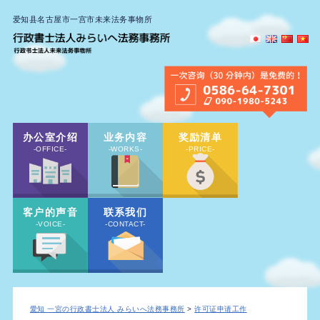
爱知县名古屋市一宫市未来法务事物所
办公室介绍
业务内容
奖励清单
-OFFICE-
-WORKS-
-PRICE-
客户的声音
联系我们
-VOICE-
-CONTACT-
愛知 一宮の行政書士法人 みらいへ法務事務所
>
许可证申请工作