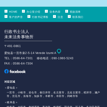
HOME
办公室介绍
业务内容
奖励清单
客户的声音
行政书记博客
注意
联系我们
行政书士法人
未来法务事物所
〒491-0861
爱知县一宫市泉2-5-14 Verede Izumi A
TEL：0586-64-7301 移动电话：090-1980-5243
FAX：0586-64-7304
对应区域
＜爱知县＞
一宫市，小牧市，岩仓市，春日井市，名古屋市，北名古屋市，稻泽市，濑户
市，宫见市，东海市，知多市，丰桥市，丰田市，冈崎市等
＜岐阜县＞
岐阜市，大垣市，角城原市，美浓市，岐南町，羽岛市，可儿市，多治见市等